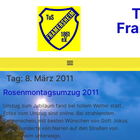
T
Fr
Tag:
8. März 2011
Rosenmontagsumzug 2011
Umzug zum Jubiläum fand bei tollem Wetter statt.
Fotos vom Umzug sind online. Bei strahlendem
Sonnenschein, mit besten Wünschen von Gott Jokus,
waren hunderte von Narren auf den Straßen von
Framersheim unterwegs.