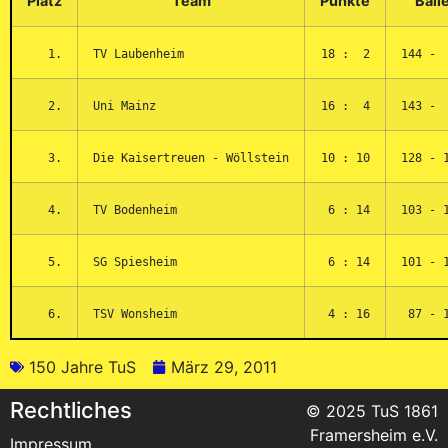
Platz
Team
Punkte
Bäll
1.
TV Laubenheim
18 : 2
144 -
2.
Uni Mainz
16 : 4
143 -
3.
Die Kaisertreuen - Wöllstein
10 : 10
128 - 
4.
TV Bodenheim
6 : 14
103 - 
5.
SG Spiesheim
6 : 14
101 - 
6.
TSV Wonsheim
4 : 16
87 - 
150 Jahre TuS
März 29, 2011
Rechtliches
© 2025 TuS 1861
Framersheim e.V.
Impressum