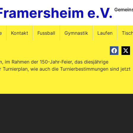
Framersheim e.V.
Gemeins
e
Kontakt
Fussball
Gymnastik
Laufen
Tisc
m, im Rahmen der 150-Jahr-Feier, das diesjährige
 Turnierplan, wie auch die Turnierbestimmungen sind jetzt