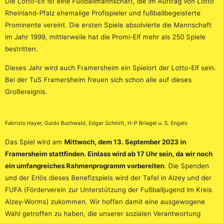
Die Lotto-Elf ist eine Fußballmannschaft, die im Auftrag von Lotto
Rheinland-Pfalz ehemalige Profispieler und fußballbegeisterte
Prominente vereint. Die ersten Spiele absolvierte die Mannschaft
im Jahr 1999, mittlerweile hat die Promi-Elf mehr als 250 Spiele
bestritten.
Dieses Jahr wird auch Framersheim ein Spielort der Lotto-Elf sein.
Bei der TuS Framersheim freuen sich schon alle auf dieses
Großereignis.
Fabrizio Hayer, Guido Buchwald, Edgar Schmitt, H-P Briegel u. S. Engels
Das Spiel wird am
Mittwoch, dem 13. September 2023 in
Framersheim stattfinden. Einlass wird ab 17 Uhr sein, da wir noch
ein umfangreiches Rahmenprogramm vorbereiten
. Die Spenden
und der Erlös dieses Benefizspiels wird der Tafel in Alzey und der
FUFA (Förderverein zur Unterstützung der Fußballjugend im Kreis
Alzey-Worms) zukommen. Wir hoffen damit eine ausgewogene
Wahl getroffen zu haben, die unserer sozialen Verantwortung