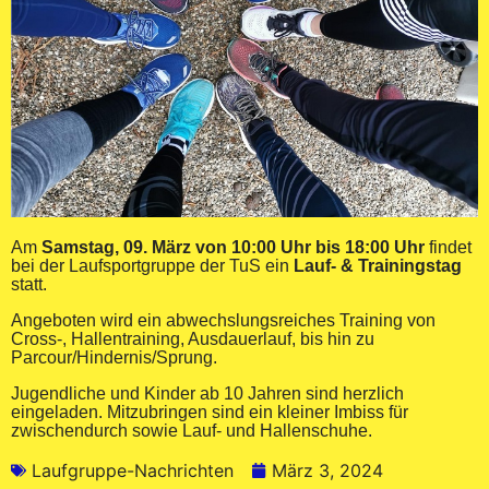
Am
Samstag, 09. März von 10:00 Uhr bis 18:00 Uhr
findet
bei der Laufsportgruppe der TuS ein
Lauf- & Trainingstag
statt.
Angeboten wird ein abwechslungsreiches Training von
Cross-, Hallentraining, Ausdauerlauf, bis hin zu
Parcour/Hindernis/Sprung.
Jugendliche und Kinder ab 10 Jahren sind herzlich
eingeladen. Mitzubringen sind ein kleiner Imbiss für
zwischendurch sowie Lauf- und Hallenschuhe.
Laufgruppe-Nachrichten
März 3, 2024